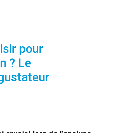
isir pour
in ? Le
égustateur