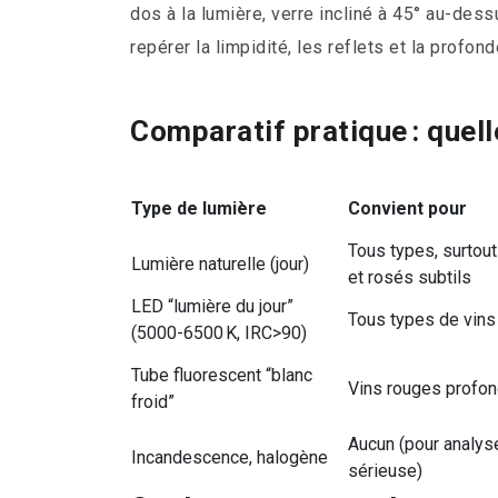
dos à la lumière, verre incliné à 45° au-dess
repérer la limpidité, les reflets et la profon
Comparatif pratique : quell
Type de lumière
Convient pour
Tous types, surtout
Lumière naturelle (jour)
et rosés subtils
LED “lumière du jour”
Tous types de vins
(5000-6500 K, IRC>90)
Tube fluorescent “blanc
Vins rouges profo
froid”
Aucun (pour analys
Incandescence, halogène
sérieuse)